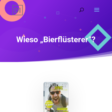
Wieso „Bierflüsterer“?