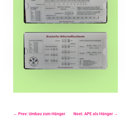
←
Prev: Umbau zum Hänger
Next: APE als Hänger
→