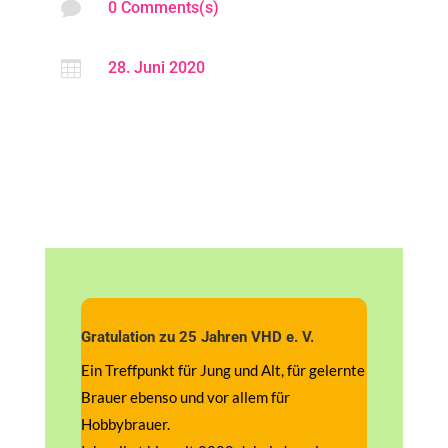

0 Comments(s)

28. Juni 2020
Gratulation zu 25 Jahren VHD e. V.
Ein Treffpunkt für Jung und Alt, für gelernte
Brauer ebenso und vor allem für
Hobbybrauer.